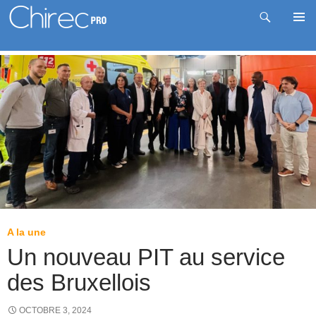
Recherche
Me
Aller
prin
au
contenu
A la une
Un nouveau PIT au service
des Bruxellois
OCTOBRE 3, 2024