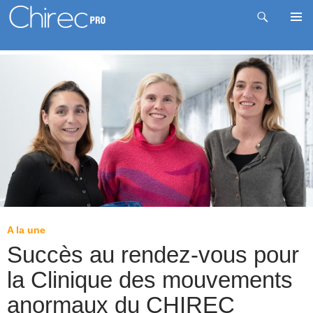
Recherche
Me
Aller
prin
au
contenu
A la une
Succès au rendez-vous pour
la Clinique des mouvements
anormaux du CHIREC