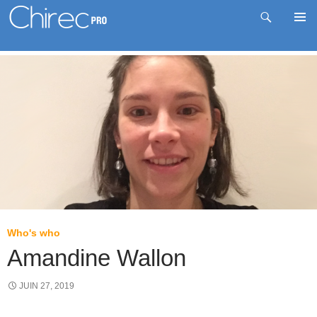
Recherche
Me
Aller
prin
au
contenu
Who's who
Amandine Wallon
JUIN 27, 2019