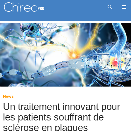
Recherche
Me
Aller
prin
au
contenu
News
Un traitement innovant pour
les patients souffrant de
sclérose en plaques