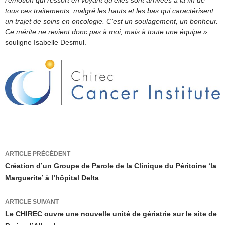
l’émotion qui ressort en voyant qu’elles sont arrivées à la fin de
tous ces traitements, malgré les hauts et les bas qui caractérisent
un trajet de soins en oncologie. C’est un soulagement, un bonheur.
Ce mérite ne revient donc pas à moi, mais à toute une équipe »,
souligne Isabelle Desmul.
Navigation
ARTICLE PRÉCÉDENT
des
Création d’un Groupe de Parole de la Clinique du Péritoine ‘la
Marguerite’ à l’hôpital Delta
articles
ARTICLE SUIVANT
Le CHIREC ouvre une nouvelle unité de gériatrie sur le site de