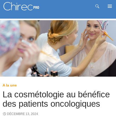
Recherche
Me
Aller
prin
au
contenu
A la une
La cosmétologie au bénéfice
des patients oncologiques
DÉCEMBRE 13, 2024